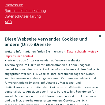
Impressum
Barrierefreiheitserklärung
Datenschutzerklärung
AGB
Unsere Bereiche
×
Diese Webseite verwendet Cookies und
Privatkunden
andere (Dritt-)Dienste
Gewerbekunden
Karriere
Weitere Informationen finden Sie in unseren:
Datenschutzhinweise •
Unternehmen
Impressum •
Kontakt
Wir und auch Dritte verwenden auf unserer Webseite
Kontakt
Technologien, mit Hilfe derer Informationen auf dem Endgerät
gespeichert werden bzw. auf solche Informationen auf dem Endgerät
zugegriffen werden, z.B. Cookies. Ihre personenbezogenen Daten
Um externe HTML-Inhalte anzuzeigen, benötigen wir
werden von uns und den eingebundenen Partnern gespeichert und
Ihre Einwilligung.
für verschiedene Zwecke, ggf. Analyse-, Marketing- und
Statistikzwecke verarbeitet, damit wir unseren Webseitenbesuchern
Weitere Informationen finden Sie in unserer
personalisierte Anzeigen oder Inhalte bereitstellen, Funktionen für
Datenschutzerklärung.
soziale Medien anbieten und Informationen über deren Interessen
und das Nutzerverhalten erhalten können. Cookies, die nicht
technisch-notwendig sind,... HIER KLICKEN ZUM WEITERLESEN