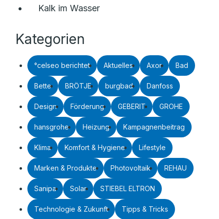
Kalk im Wasser
Kategorien
°celseo berichtet
Aktuelles
Axor
Bad
Bette
BRÖTJE
burgbad
Danfoss
Design
Förderung
GEBERIT
GROHE
hansgrohe
Heizung
Kampagnenbeitrag
Klima
Komfort & Hygiene
Lifestyle
Marken & Produkte
Photovoltaik
REHAU
Sanipa
Solar
STIEBEL ELTRON
Technologie & Zukunft
Tipps & Tricks