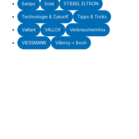
Sanipa
Solar
STIEBEL ELTRON
Technologie & Zukunft
Tipps & Tricks
Vaillant
VALLOX
Verbraucherinfos
VIESSMANN
Villeroy + Boch