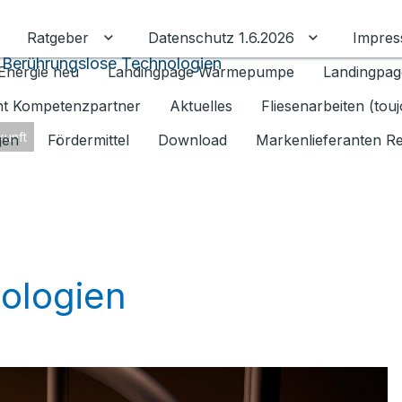
Ratgeber
Datenschutz 1.6.2026
Impre
Untermenü für Ratgeber umschalten
Untermenü f
 Berührungslose Technologien
Energie neu
Landingpage Wärmepumpe
Landingpag
ant Kompetenzpartner
Aktuelles
Fliesenarbeiten (tou
kunft
gen
Fördermittel
Download
Markenlieferanten R
ologien