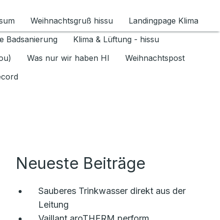
ssum
Weihnachtsgruß hissu
Landingpage Klima
ür Datenschutz 1.6.2026 umschalten
e Badsanierung
Klima & Lüftung - hissu
jou)
Was nur wir haben HI
Weihnachtspost
ecord
Neueste Beiträge
Sauberes Trinkwasser direkt aus der
Leitung
Vaillant aroTHERM perform