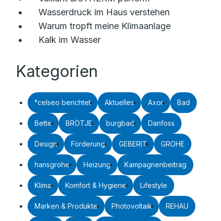
Wasserdruck im Haus verstehen
Warum tropft meine Klimaanlage
Kalk im Wasser
Kategorien
°celseo berichtet
Aktuelles
Axor
Bad
Bette
BRÖTJE
burgbad
Danfoss
Design
Förderung
GEBERIT
GROHE
hansgrohe
Heizung
Kampagnenbeitrag
Klima
Komfort & Hygiene
Lifestyle
Marken & Produkte
Photovoltaik
REHAU