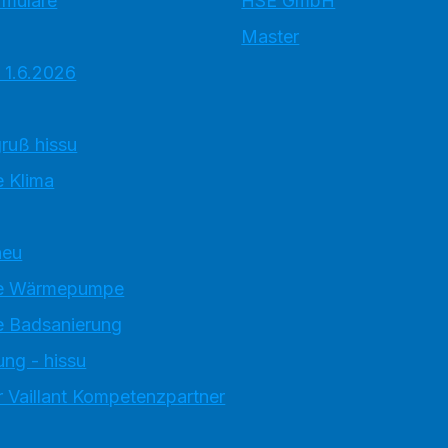
rmulare
HSE GmbH
Master
 1.6.2026
ruß hissu
 Klima
neu
e Wärmepumpe
 Badsanierung
ung - hissu
 Vaillant Kompetenzpartner