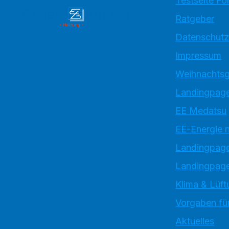
Testseite Fo
Ratgeber
Datenschutz
Impressum
Weihnachtsg
Landingpage
EE Medatsu
EE-Energie 
Landingpag
Landingpage
Klima & Lüft
Vorgaben für
Aktuelles