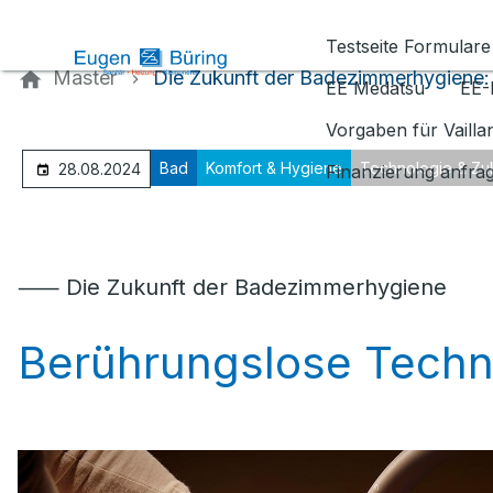
Kontaktieren Sie uns
Testseite Formulare
Master
Die Zukunft der Badezimmerhygiene:
EE Medatsu
EE-
Vorgaben für Vaill
Bad
Komfort & Hygiene
Technologie & Zu
28.08.2024
Finanzierung anfra
⸺ Die Zukunft der Badezimmerhygiene
Berührungslose Techn