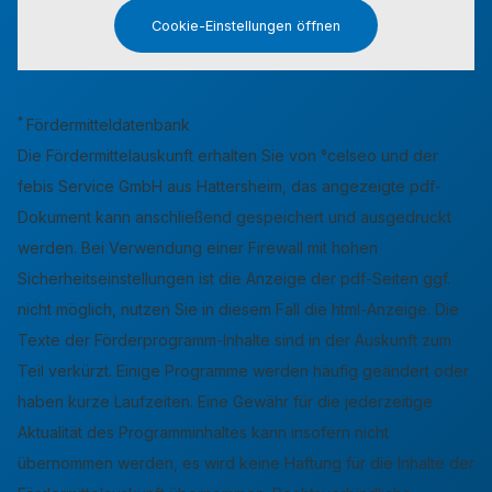
Cookie-Einstellungen öffnen
*
Fördermitteldatenbank
Die Fördermittelauskunft erhalten Sie von °celseo und der
febis Service GmbH aus Hattersheim, das angezeigte pdf-
Dokument kann anschließend gespeichert und ausgedruckt
werden. Bei Verwendung einer Firewall mit hohen
Sicherheitseinstellungen ist die Anzeige der pdf-Seiten ggf.
nicht möglich, nutzen Sie in diesem Fall die html-Anzeige. Die
Texte der Förderprogramm-Inhalte sind in der Auskunft zum
Teil verkürzt. Einige Programme werden häufig geändert oder
haben kurze Laufzeiten. Eine Gewähr für die jederzeitige
Aktualität des Programminhaltes kann insofern nicht
übernommen werden, es wird keine Haftung für die Inhalte der