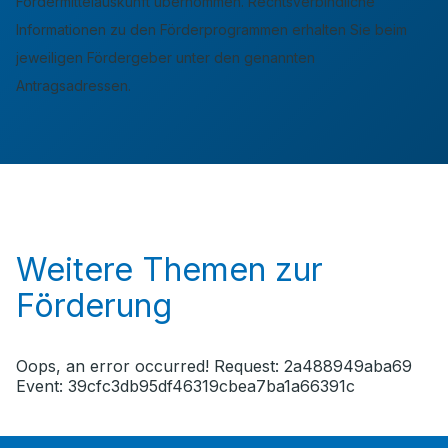
Fördermittelauskunft übernommen. Rechtsverbindliche
Informationen zu den Förderprogrammen erhalten Sie beim
jeweiligen Fördergeber unter den genannten
Antragsadressen.
Weitere Themen zur
Förderung
Oops, an error occurred! Request: 2a488949aba69
Event: 39cfc3db95df46319cbea7ba1a66391c