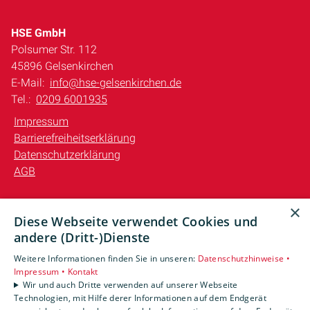
HSE GmbH
Polsumer Str. 112
45896 Gelsenkirchen
E-Mail:
info@hse-gelsenkirchen.de
Tel.:
0209 6001935
Impressum
Barrierefreiheitserklärung
Datenschutzerklärung
AGB
Unsere Bereiche
×
Diese Webseite verwendet Cookies und
Privatkunden
andere (Dritt-)Dienste
Gewerbekunden
Karriere
Weitere Informationen finden Sie in unseren:
Datenschutzhinweise •
Unternehmen
Impressum •
Kontakt
Wir und auch Dritte verwenden auf unserer Webseite
Kontakt
Technologien, mit Hilfe derer Informationen auf dem Endgerät