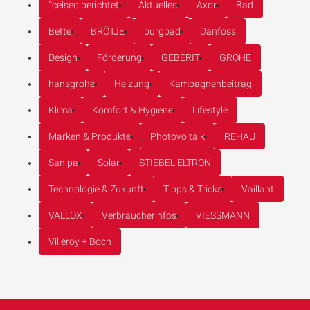
°celseo berichtet
Aktuelles
Axor
Bad
Bette
BRÖTJE
burgbad
Danfoss
Design
Förderung
GEBERIT
GROHE
hansgrohe
Heizung
Kampagnenbeitrag
Klima
Komfort & Hygiene
Lifestyle
Marken & Produkte
Photovoltaik
REHAU
Sanipa
Solar
STIEBEL ELTRON
Technologie & Zukunft
Tipps & Tricks
Vaillant
VALLOX
Verbraucherinfos
VIESSMANN
Villeroy + Boch