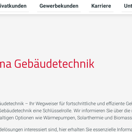
ivatkunden
Gewerbekunden
Karriere
Un
ermenü für Erneuerbare Energien umschalten
Untermenü für Privatkunden umschalten
Untermenü für Ge
Unte
ma Gebäudetechnik
udetechnik – Ihr Wegweiser für fortschrittliche und effiziente 
en Gebäudetechnik eine Schlüsselrolle. Wir informieren Sie über d
haltigen Optionen wie Wärmepumpen, Solarthermie und Biomas
ösungen interessiert sind, hier erhalten Sie essenzielle Inform