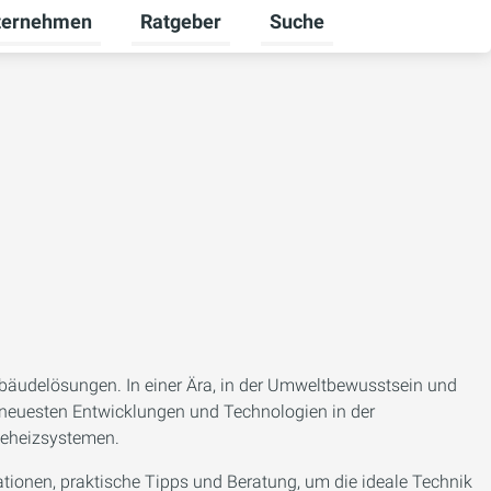
ternehmen
Ratgeber
Suche
werbekunden umschalten
rmenü für Karriere umschalten
Untermenü für Unternehmen umschalten
Untermenü für Ratgeber u
Gebäudelösungen. In einer Ära, in der Umweltbewusstsein und
ie neuesten Entwicklungen und Technologien in der
seheizsystemen.
ationen, praktische Tipps und Beratung, um die ideale Technik