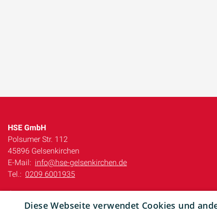
HSE GmbH
Polsumer Str. 112
45896 Gelsenkirchen
E-Mail:
info@hse-gelsenkirchen.de
Tel.:
0209 6001935
Impressum
Diese Webseite verwendet Cookies und ander
Barrierefreiheitserklärung
Datenschutzerklärung