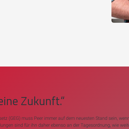
eine Zukunft.“
setz (GEG)
muss Peer immer auf dem neuesten Stand sein, wenn
ungen sind für ihn daher ebenso an der Tagesordnung, wie weite