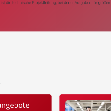
ist die technische Projektleitung, bei der er Aufgaben für größere
t
angebote