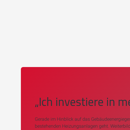
„Ich investiere in m
Gerade im Hinblick
auf das Gebäudeenergiege
bestehenden Heizungsanlagen geht. Weiterbild