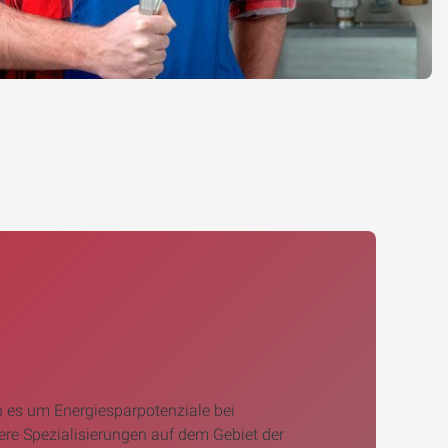
 es um Energiesparpotenziale bei
re Spezialisierungen auf dem Gebiet der