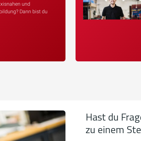
axisnahen und
bildung? Dann bist du
Hast du Frag
zu einem St