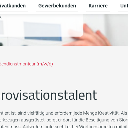
ivatkunden
Gewerbekunden
Karriere
Un
ermenü für Erneuerbare Energien umschalten
Untermenü für Privatkunden umschalten
Untermenü für Ge
Unte
k
dendienstmonteur (m/w/d)
rovisationstalent
tiert ist, sind vielfältig und erfordern jede Menge Kreativität.
kzeugen ausgerüstet, sorgt er dort für die Beseitigung von Störf
 löten muss. Außerdem untersucht er bei Wartungsarbeiten mith