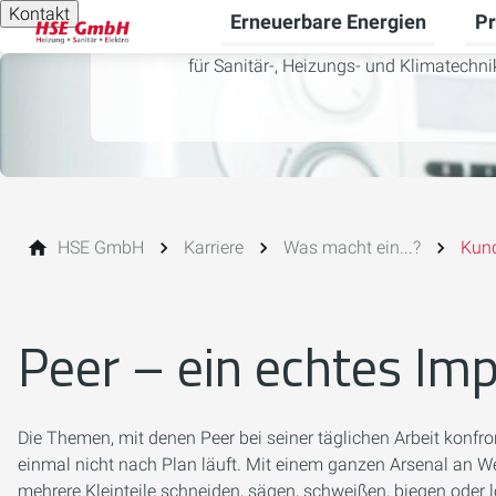
Kontakt
Erneuerbare Energien
Pr
Unt
für Sanitär-, Heizungs- und Klimatechni
HSE GmbH
Karriere
Was macht ein...?
Kun
Peer – ein echtes Imp
Die Themen, mit denen Peer bei seiner täglichen Arbeit konfron
einmal nicht nach Plan läuft. Mit einem ganzen Arsenal an Wer
mehrere Kleinteile schneiden, sägen, schweißen, biegen oder