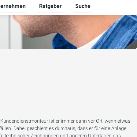
ternehmen
Ratgeber
Suche
werbekunden umschalten
rmenü für Karriere umschalten
Untermenü für Unternehmen umschalten
Untermenü für Ratgeber u
 Als Kundendienstmonteur ist er immer dann vor Ort, wenn etwas
ällen. Dabei geschieht es durchaus, dass er für eine Anlage
ilfe technischer Zeichnungen und anderen Unterlagen das