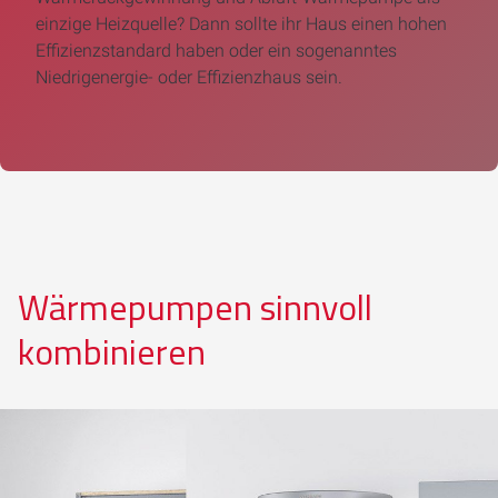
einzige Heizquelle? Dann sollte ihr Haus einen hohen
Effizienzstandard haben oder ein sogenanntes
Niedrigenergie- oder Effizienzhaus sein.
Wärmepumpen sinnvoll
kombinieren