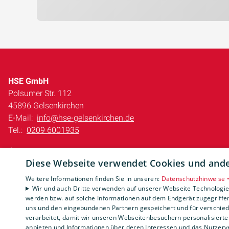
HSE GmbH
Polsumer Str. 112
45896 Gelsenkirchen
E-Mail:
info@hse-gelsenkirchen.de
Tel.:
0209 6001935
Impressum
Diese Webseite verwendet Cookies und ander
Barrierefreiheitserklärung
Datenschutzerklärung
Weitere Informationen finden Sie in unseren:
Datenschutzhinweise 
AGB
Wir und auch Dritte verwenden auf unserer Webseite Technologien
werden bzw. auf solche Informationen auf dem Endgerät zugegriffe
uns und den eingebundenen Partnern gespeichert und für verschiede
verarbeitet, damit wir unseren Webseitenbesuchern personalisierte 
anbieten und Informationen über deren Interessen und das Nutzerve