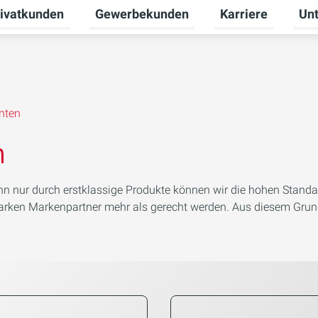
ivatkunden
Gewerbekunden
Karriere
Un
ermenü für Erneuerbare Energien umschalten
Untermenü für Privatkunden umschalten
Untermenü für Ge
Unte
nten
n
Denn nur durch erstklassige Produkte können wir die hohen Stand
tarken Markenpartner mehr als gerecht werden. Aus diesem Grund 