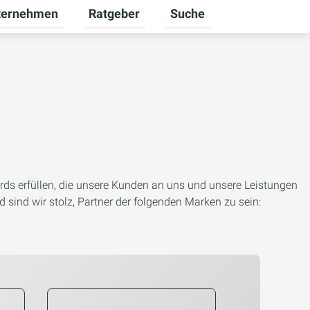
ternehmen
Ratgeber
Suche
werbekunden umschalten
rmenü für Karriere umschalten
Untermenü für Unternehmen umschalten
Untermenü für Ratgeber u
ards erfüllen, die unsere Kunden an uns und unsere Leistungen
sind wir stolz, Partner der folgenden Marken zu sein: