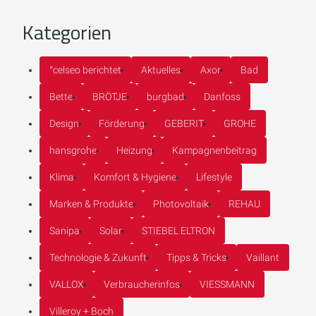
Kategorien
°celseo berichtet
Aktuelles
Axor
Bad
Bette
BRÖTJE
burgbad
Danfoss
Design
Förderung
GEBERIT
GROHE
hansgrohe
Heizung
Kampagnenbeitrag
Klima
Komfort & Hygiene
Lifestyle
Marken & Produkte
Photovoltaik
REHAU
Sanipa
Solar
STIEBEL ELTRON
Technologie & Zukunft
Tipps & Tricks
Vaillant
VALLOX
Verbraucherinfos
VIESSMANN
Villeroy + Boch