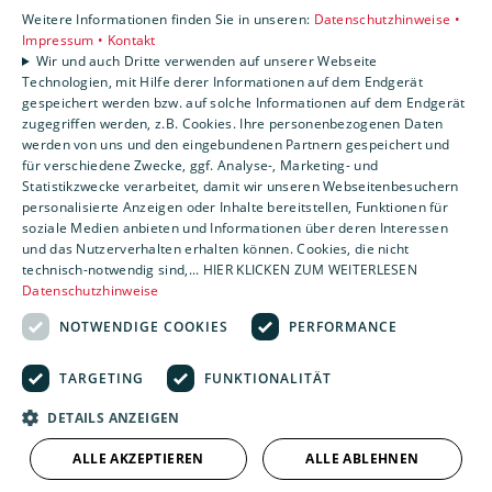
Karriere
Weitere Informationen finden Sie in unseren:
Datenschutzhinweise •
Unternehmen
Impressum •
Kontakt
Wir und auch Dritte verwenden auf unserer Webseite
Kontakt
Technologien, mit Hilfe derer Informationen auf dem Endgerät
gespeichert werden bzw. auf solche Informationen auf dem Endgerät
zugegriffen werden, z.B. Cookies. Ihre personenbezogenen Daten
Um externe HTML-Inhalte anzuzeigen, benötigen wir
werden von uns und den eingebundenen Partnern gespeichert und
Ihre Einwilligung.
für verschiedene Zwecke, ggf. Analyse-, Marketing- und
Statistikzwecke verarbeitet, damit wir unseren Webseitenbesuchern
Weitere Informationen finden Sie in unserer
personalisierte Anzeigen oder Inhalte bereitstellen, Funktionen für
Datenschutzerklärung.
soziale Medien anbieten und Informationen über deren Interessen
und das Nutzerverhalten erhalten können. Cookies, die nicht
technisch-notwendig sind,... HIER KLICKEN ZUM WEITERLESEN
Cookie-Einstellungen öffnen
Datenschutzhinweise
NOTWENDIGE COOKIES
PERFORMANCE
TARGETING
FUNKTIONALITÄT
DETAILS ANZEIGEN
ALLE AKZEPTIEREN
ALLE ABLEHNEN