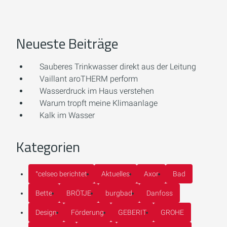
Neueste Beiträge
Sauberes Trinkwasser direkt aus der Leitung
Vaillant aroTHERM perform
Wasserdruck im Haus verstehen
Warum tropft meine Klimaanlage
Kalk im Wasser
Kategorien
°celseo berichtet
Aktuelles
Axor
Bad
Bette
BRÖTJE
burgbad
Danfoss
Design
Förderung
GEBERIT
GROHE