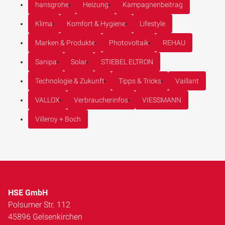
hansgrohe
Heizung
Kampagnenbeitrag
Klima
Komfort & Hygiene
Lifestyle
Marken & Produkte
Photovoltaik
REHAU
Sanipa
Solar
STIEBEL ELTRON
Technologie & Zukunft
Tipps & Tricks
Vaillant
VALLOX
Verbraucherinfos
VIESSMANN
Villeroy + Boch
HSE GmbH
Polsumer Str. 112
45896 Gelsenkirchen