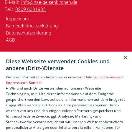
E-Mail:
info@hse-gelsenkirchen.de
Tel.:
0209 6001935
Impressum
Barrierefreiheitserklärung
Datenschutzerklärung
AGB
Unsere Bereiche
×
Diese Webseite verwendet Cookies und
Privatkunden
andere (Dritt-)Dienste
Gewerbekunden
Karriere
Weitere Informationen finden Sie in unseren:
Datenschutzhinweise •
Unternehmen
Impressum •
Kontakt
Wir und auch Dritte verwenden auf unserer Webseite
Kontakt
Technologien, mit Hilfe derer Informationen auf dem Endgerät
gespeichert werden bzw. auf solche Informationen auf dem Endgerät
zugegriffen werden, z.B. Cookies. Ihre personenbezogenen Daten
Um externe HTML-Inhalte anzuzeigen, benötigen wir
werden von uns und den eingebundenen Partnern gespeichert und
Ihre Einwilligung.
für verschiedene Zwecke, ggf. Analyse-, Marketing- und
Statistikzwecke verarbeitet, damit wir unseren Webseitenbesuchern
Weitere Informationen finden Sie in unserer
personalisierte Anzeigen oder Inhalte bereitstellen, Funktionen für
Datenschutzerklärung.