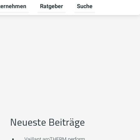
ternehmen
Ratgeber
Suche
werbekunden umschalten
rmenü für Karriere umschalten
Untermenü für Unternehmen umschalten
Untermenü für Ratgeber u
Neueste Beiträge
Vaillant aroTHERM perform