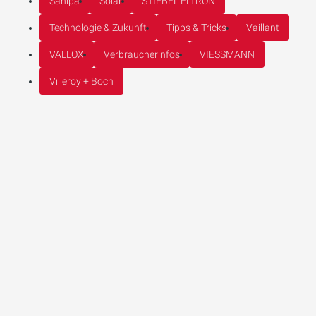
Sanipa
Solar
STIEBEL ELTRON
Technologie & Zukunft
Tipps & Tricks
Vaillant
VALLOX
Verbraucherinfos
VIESSMANN
Villeroy + Boch