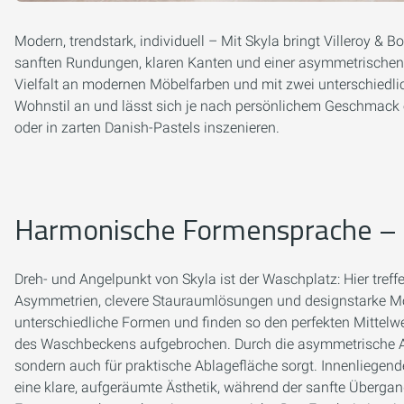
Modern, trendstark, individuell – Mit Skyla bringt Villeroy &
sanften Rundungen, klaren Kanten und einer asymmetrischen
Vielfalt an modernen Möbelfarben und mit zwei unterschiedl
Wohnstil an und lässt sich je nach persönlichem Geschmack 
oder in zarten Danish-Pastels inszenieren.
Harmonische Formensprache – d
Dreh- und Angelpunkt von Skyla ist der Waschplatz: Hier tref
Asymmetrien, clevere Stauraumlösungen und designstarke Mö
unterschiedliche Formen und finden so den perfekten Mittelw
des Waschbeckens aufgebrochen. Durch die asymmetrische Anor
sondern auch für praktische Ablagefläche sorgt. Innenliegen
eine klare, aufgeräumte Ästhetik, während der sanfte Überg