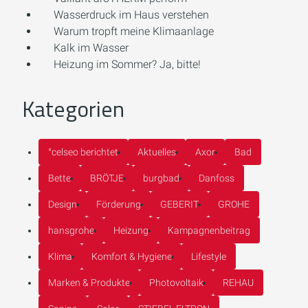
Wasserdruck im Haus verstehen
Warum tropft meine Klimaanlage
Kalk im Wasser
Heizung im Sommer? Ja, bitte!
Kategorien
°celseo berichtet
Aktuelles
Axor
Bad
Bette
BRÖTJE
burgbad
Danfoss
Design
Förderung
GEBERIT
GROHE
hansgrohe
Heizung
Kampagnenbeitrag
Klima
Komfort & Hygiene
Lifestyle
Marken & Produkte
Photovoltaik
REHAU