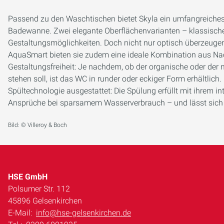
Passend zu den Waschtischen bietet Skyla ein umfangreiches
Badewanne. Zwei elegante Oberflächenvarianten – klassisch
Gestaltungsmöglichkeiten. Doch nicht nur optisch überzeuge
AquaSmart bieten sie zudem eine ideale Kombination aus Nac
Gestaltungsfreiheit: Je nachdem, ob der organische oder der
stehen soll, ist das WC in runder oder eckiger Form erhältlich
Spültechnologie ausgestattet: Die Spülung erfüllt mit ihrem i
Ansprüche bei sparsamem Wasserverbrauch – und lässt sich b
Bild: © Villeroy & Boch
HSE GmbH
Polsumer Str. 112
45896 Gelsenkirchen
E-Mail:
info@hse-gelsenkirchen.de