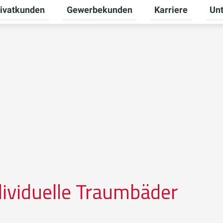
ivatkunden
Gewerbekunden
Karriere
Un
ermenü für Erneuerbare Energien umschalten
Untermenü für Privatkunden umschalten
Untermenü für Ge
Unte
ndividuelle Traumbäder