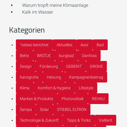
Warum tropft meine Klimaanlage
Kalk im Wasser
Kategorien
°celseo berichtet
Aktuelles
Axor
Bad
Bette
BRÖTJE
burgbad
Danfoss
Design
Förderung
GEBERIT
GROHE
hansgrohe
Heizung
Kampagnenbeitrag
Klima
Komfort & Hygiene
Lifestyle
Marken & Produkte
Photovoltaik
REHAU
Sanipa
Solar
STIEBEL ELTRON
Technologie & Zukunft
Tipps & Tricks
Vaillant