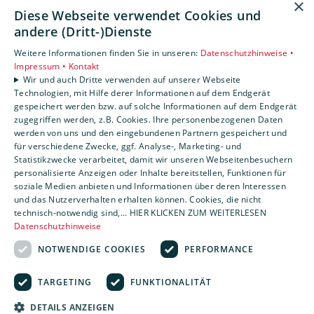
×
Diese Webseite verwendet Cookies und
Privatkunden
andere (Dritt-)Dienste
Gewerbekunden
Karriere
Weitere Informationen finden Sie in unseren:
Datenschutzhinweise •
Unternehmen
Impressum •
Kontakt
Wir und auch Dritte verwenden auf unserer Webseite
Kontakt
Technologien, mit Hilfe derer Informationen auf dem Endgerät
gespeichert werden bzw. auf solche Informationen auf dem Endgerät
zugegriffen werden, z.B. Cookies. Ihre personenbezogenen Daten
Um externe HTML-Inhalte anzuzeigen, benötigen wir
werden von uns und den eingebundenen Partnern gespeichert und
Ihre Einwilligung.
für verschiedene Zwecke, ggf. Analyse-, Marketing- und
Statistikzwecke verarbeitet, damit wir unseren Webseitenbesuchern
Weitere Informationen finden Sie in unserer
personalisierte Anzeigen oder Inhalte bereitstellen, Funktionen für
Datenschutzerklärung.
soziale Medien anbieten und Informationen über deren Interessen
und das Nutzerverhalten erhalten können. Cookies, die nicht
technisch-notwendig sind,... HIER KLICKEN ZUM WEITERLESEN
Cookie-Einstellungen öffnen
Datenschutzhinweise
NOTWENDIGE COOKIES
PERFORMANCE
TARGETING
FUNKTIONALITÄT
DETAILS ANZEIGEN