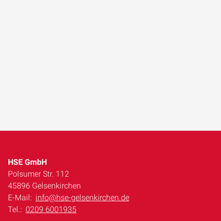
HSE GmbH
Polsumer Str. 112
45896 Gelsenkirchen
E-Mail:
info@hse-gelsenkirchen.de
Tel.:
0209 6001935