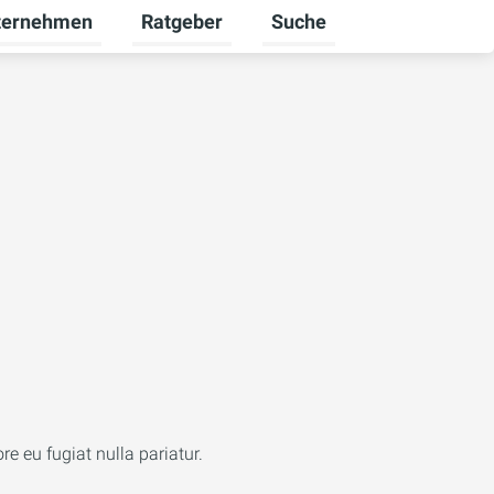
ternehmen
Ratgeber
Suche
werbekunden umschalten
rmenü für Karriere umschalten
Untermenü für Unternehmen umschalten
Untermenü für Ratgeber u
re eu fugiat nulla pariatur.