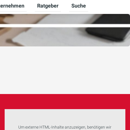
ternehmen
Ratgeber
Suche
werbekunden umschalten
rmenü für Karriere umschalten
Untermenü für Unternehmen umschalten
Untermenü für Ratgeber u
Um externe HTML-Inhalte anzuzeigen, benötigen wir