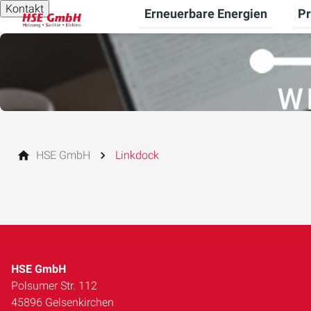
Kontakt
Erneuerbare Energien
Pr
Unt
HSE GmbH
Linkdock
HSE GmbH
Polsumer Str. 112
45896 Gelsenkirchen