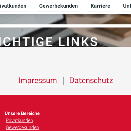
ivatkunden
Gewerbekunden
Karriere
Un
ermenü für Erneuerbare Energien umschalten
Untermenü für Privatkunden umschalten
Untermenü für Ge
Unte
Impressum
|
Datenschutz
Unsere Bereiche
Privatkunden
Gewerbekunden